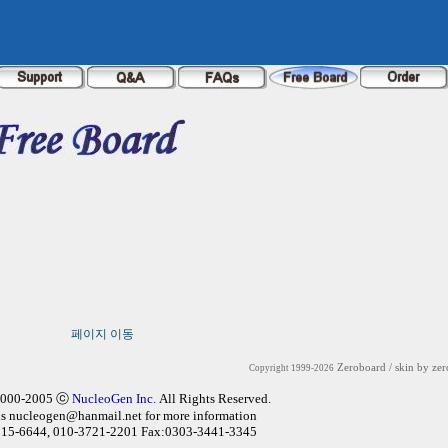
페이지 이동
Zeroboard
/ skin by
zer
Copyright 1999-2026
2000-2005 ⓒ
NucleoGen Inc.
All Rights Reserved.
us
nucleogen@hanmail.net
for more information
315-6644, 010-3721-2201 Fax:0303-3441-3345