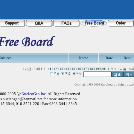
Subject
Name
Date
Read
[이전 10개]
[1]
..
41
[42]
[43]
[44]
[45]
[46]
[47]
[48]
[49]
[50]
..
[190]
[다음 10개
Zeroboard
/ skin by
zer
Copyright 1999-2026
2000-2005 ⓒ
NucleoGen Inc.
All Rights Reserved.
us
nucleogen@hanmail.net
for more information
315-6644, 010-3721-2201 Fax:0303-3441-3345