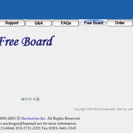
페이지 이동
Zeroboard
/ skin by
zer
Copyright 1999-2026
2000-2005 ⓒ
NucleoGen Inc.
All Rights Reserved.
us
nucleogen@hanmail.net
for more information
315-6644, 010-3721-2201 Fax:0303-3441-3345